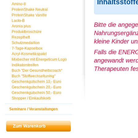
Inhaltsstoff
Amino-8
ProteinShake Neutral
ProteinShake Vanille
Lacto-B
Bitte die angeg
Aronia plus
Produktbroschüre
Nahrungsergänz
Rezeptheft
kleine Kinder u
Schutzmedaillon
7-Tage-Kapselbox
Falls die ENER
Acryl-Kosmetikspatel
angewandt werde
Mixbecher mit Energeticum Logo
Indikatorstreifen
Therapeuten fes
Buch "Der Gesundheitscoach"
Buch "Stoffwechseltuning"
Geschenkgutschein 10,- Euro
Geschenkgutschein 20,- Euro
Geschenkgutschein 50,- Euro
Shopper / Einkaufskorb
Seminare / Veranstaltungen