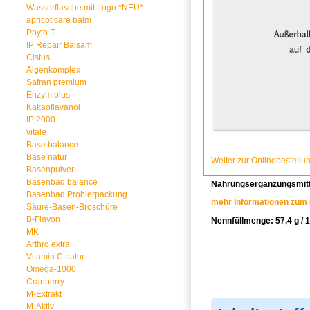
Wasserflasche mit Logo *NEU*
apricot care balm
Phyto-T
IP Repair Balsam
Cistus
Algenkomplex
Safran premium
Enzym plus
Kakaoflavanol
IP 2000
vitale
Base balance
Algenkomplex
Base natur
Weiter zur Onlinebestellu
Bestell-Nr. 110095
Basenpulver
Basenbad balance
Nahrungsergänzungsmitt
Basenbad Probierpackung
mehr Informationen zum 
Säure-Basen-Broschüre
B-Flavon
Nennfüllmenge:
57,4 g / 
MK
Arthro extra
Vitamin C natur
Omega-1000
Cranberry
M-Extrakt
M-Aktiv