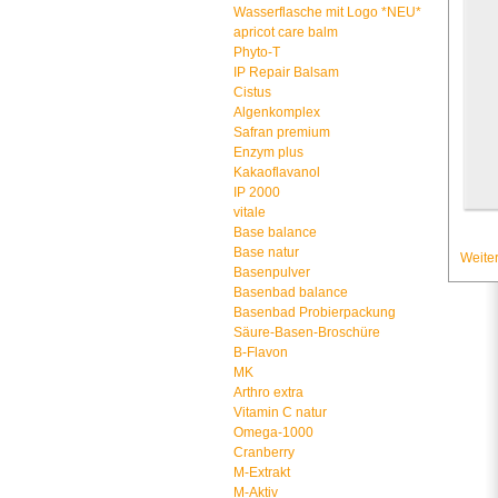
Wasserflasche mit Logo *NEU*
apricot care balm
Phyto-T
IP Repair Balsam
Cistus
Algenkomplex
Safran premium
Enzym plus
Kakaoflavanol
IP 2000
vitale
Base balance
Base natur
Weiter
Basenpulver
Basenbad balance
Basenbad Probierpackung
Säure-Basen-Broschüre
B-Flavon
MK
Arthro extra
Vitamin C natur
Omega-1000
Cranberry
M-Extrakt
M-Aktiv