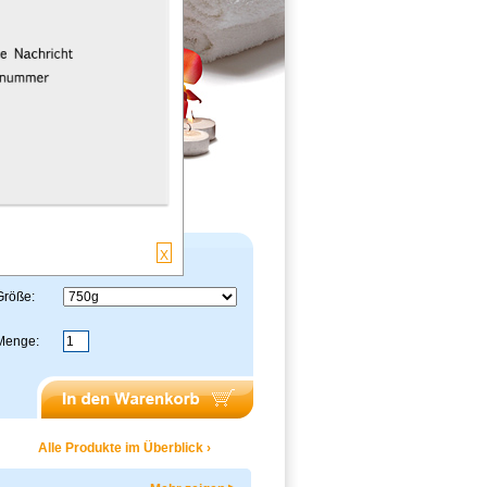
22,40 Euro
reis:
X
Größe:
Menge:
Alle Produkte im Überblick ›