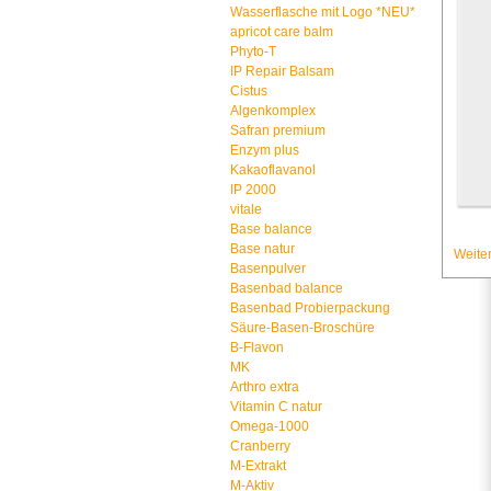
Wasserflasche mit Logo *NEU*
apricot care balm
Phyto-T
IP Repair Balsam
Cistus
Algenkomplex
Safran premium
Enzym plus
Kakaoflavanol
IP 2000
vitale
Base balance
Base natur
Weiter
Basenpulver
Basenbad balance
Basenbad Probierpackung
Säure-Basen-Broschüre
B-Flavon
MK
Arthro extra
Vitamin C natur
Omega-1000
Cranberry
M-Extrakt
M-Aktiv