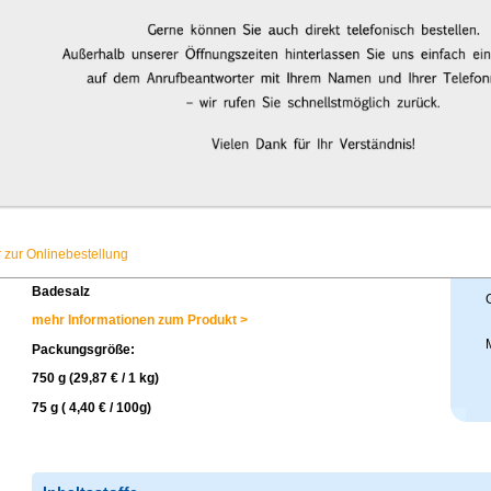
Basenbad balance
 zur Onlinebestellung
P
Bestell-Nr. 120005
Badesalz
mehr Informationen zum Produkt >
Packungsgröße:
750 g (29,87 € / 1 kg)
75 g ( 4,40 € / 100g)