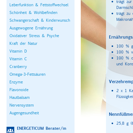
trägt zur
Leberfunktion & Fettstoffwechsel
Darmschl
Schönheit & Wohlbefinden
trägt zu
Makronähr
Schwangerschaft & Kinderwunsch
Ausgewogene Ernährung
Oxidativer Stress & Psyche
Ernährungs
Kraft der Natur
100 % gl
Vitamin D
100 % ve
100 % oh
Vitamin C
und Kons
Cranberry
Omega-3-Fettsäuren
Verzehremp
Enzyme
Flavonoide
2 x 1 Ka
Flüssigke
Hautbalsam
Nervensystem
Augengesundheit
Nennfüllme
25,8 g (
ENERGETICUM Berater/in