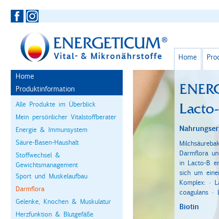
Home
Pro
Home
ENER
Produktinformation
Alle Produkte im Überblick
Lacto
Mein persönlicher Vitalstoffberater
Nahrungser
Energie & Immunsystem
Säure-Basen-Haushalt
Milchsäurebak
Darmflora un
Stoffwechsel &
in Lacto-B e
Gewichtsmanagement
sich um einen
Sport und Muskelaufbau
Komplex: • La
Darmflora
coagulans • 
Gelenke, Knochen & Muskulatur
Biotin
Herzfunktion & Blutgefäße