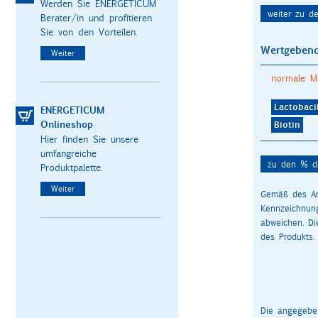
Werden Sie ENERGETICUM
weiter zu d
Berater/in und profitieren
Sie von den Vorteilen.
Wertgebend
Weiter
normale M
Lactobaci
ENERGETICUM
Onlineshop
Biotin
Hier finden Sie unsere
umfangreiche
zu den % de
Produktpalette.
Weiter
Gemäß des Art
Kennzeichnun
abweichen. D
des Produkts.
Die angegeben