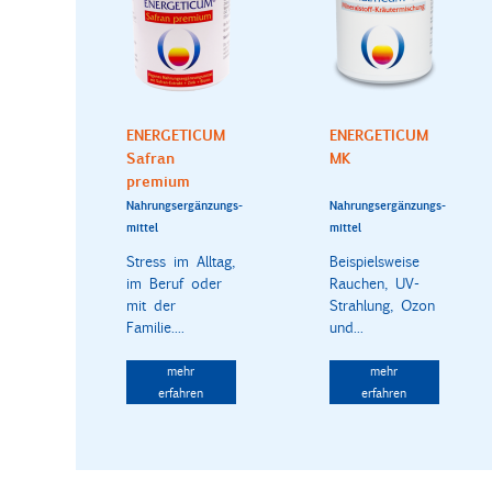
ENERGETICUM
ENERGETICUM
Safran
MK
premium
Nahrungsergänzungs-
Nahrungsergänzungs-
mittel
mittel
Stress im Alltag,
Beispielsweise
im Beruf oder
Rauchen, UV-
mit der
Strahlung, Ozon
Familie....
und...
mehr
mehr
erfahren
erfahren