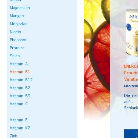
Magnesium
Mangan
Molybdän
Niacin
Phosphor
Proteine
Selen
Vitamin A
ENERG
Vitamin B1
Protei
Vanille
Vitamin B12
Mahlzeit
Vitamin B2
Die ne
Vitamin B6
auf's
Vitamin C
Schlanks
Vitamin E
Vitamin K2
m
Zink