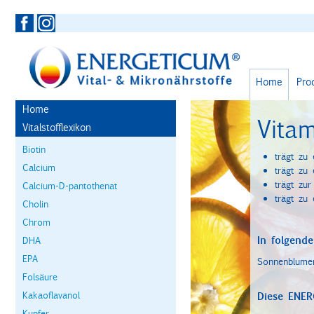
Home
Pro
Home
Vita
Vitalstofflexikon
Biotin
trägt zu
Calcium
trägt zu
trägt zu
Calcium-D-pantothenat
trägt zu 
Cholin
Chrom
In folgende
DHA
EPA
Sonnenblumen
Folsäure
Kakaoflavanol
Diese ENER
Kupfer