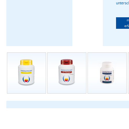
untersch
m
erf