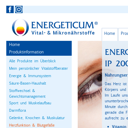
Home
Pro
Home
ENER
Produktinformation
Alle Produkte im Überblick
IP 20
Mein persönlicher Vitalstoffberater
Nahrungser
Energie & Immunsystem
Säure-Basen-Haushalt
Das Herz ist
Körpers und 
Stoffwechsel &
Im Laufe uns
Gewichtsmanagement
ununterbroch
Sport und Muskelaufbau
Minute durch 
Darmflora
gerade die F
Gelenke, Knochen & Muskulatur
aufrecht zu e
Herzfunktion & Blutgefäße
Vitamin