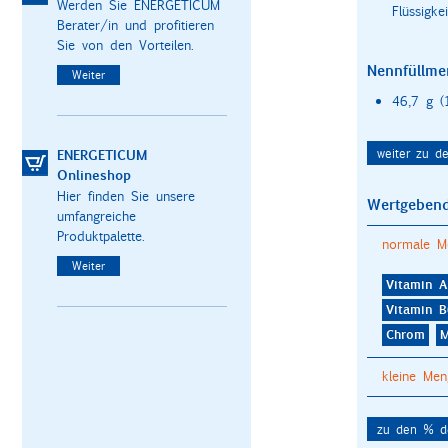
Werden Sie ENERGETICUM
Flüssigke
Berater/in und profitieren
Sie von den Vorteilen.
Nennfüllme
Weiter
46,7 g (
ENERGETICUM
weiter zu d
Onlineshop
Hier finden Sie unsere
Wertgebend
umfangreiche
Produktpalette.
normale M
Weiter
Vitamin A
Vitamin B
Chrom
M
kleine Me
Calcium
zu den % de
Kupfer
P