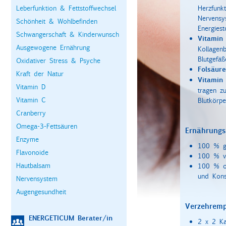
Leberfunktion & Fettstoffwechsel
Herzfunk
Nervensy
Schönheit & Wohlbefinden
Energiest
Schwangerschaft & Kinderwunsch
Vitami
Ausgewogene Ernährung
Kollagen
Blutgefäß
Oxidativer Stress & Psyche
Folsäure
Kraft der Natur
Vitamin
Vitamin D
tragen z
Vitamin C
Blutkörpe
Cranberry
Omega-3-Fettsäuren
Ernährungs
Enzyme
100 % gl
Flavonoide
100 % v
Hautbalsam
100 % oh
und Kons
Nervensystem
Augengesundheit
Verzehremp
ENERGETICUM Berater/in
2 x 2 Ka