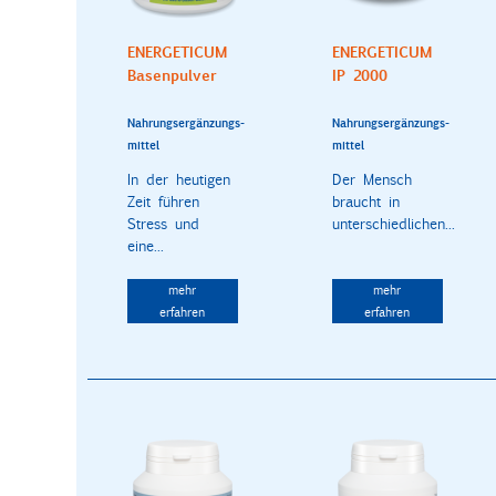
ENERGETICUM
ENERGETICUM
Basenpulver
IP 2000
Nahrungsergänzungs-
Nahrungsergänzungs-
mittel
mittel
In der heutigen
Der Mensch
Zeit führen
braucht in
Stress und
unterschiedlichen...
eine...
mehr
mehr
erfahren
erfahren