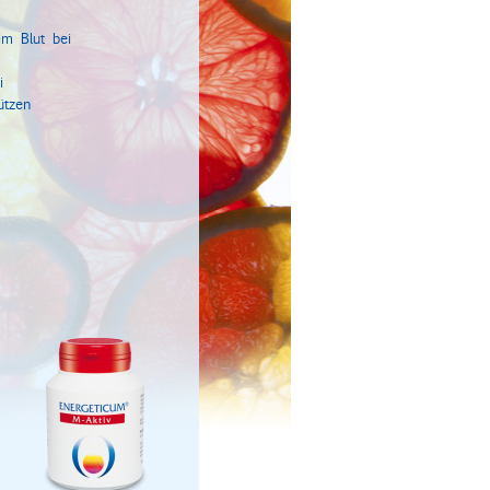
im Blut bei
i
ützen