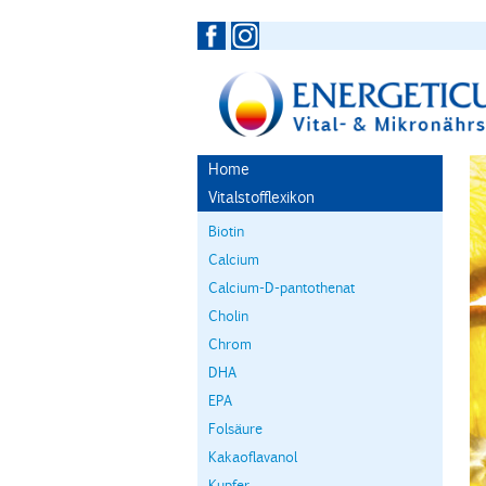
Home
Vitalstofflexikon
Biotin
Calcium
Calcium-D-pantothenat
Cholin
Chrom
DHA
EPA
Folsäure
Kakaoflavanol
Kupfer