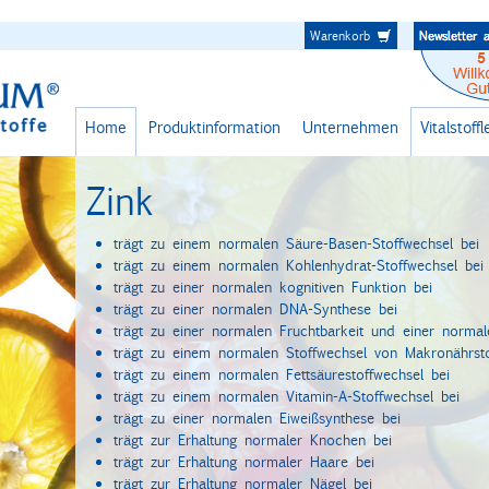
Warenkorb
Home
Produktinformation
Unternehmen
Vitalstoff
Zink
trägt zu einem normalen Säure-Basen-Stoffwechsel bei
trägt zu einem normalen Kohlenhydrat-Stoffwechsel bei
trägt zu einer normalen kognitiven Funktion bei
trägt zu einer normalen DNA-Synthese bei
trägt zu einer normalen Fruchtbarkeit und einer norma
trägt zu einem normalen Stoffwechsel von Makronährsto
trägt zu einem normalen Fettsäurestoffwechsel bei
trägt zu einem normalen Vitamin-A-Stoffwechsel bei
trägt zu einer normalen Eiweißsynthese bei
trägt zur Erhaltung normaler Knochen bei
trägt zur Erhaltung normaler Haare bei
trägt zur Erhaltung normaler Nägel bei