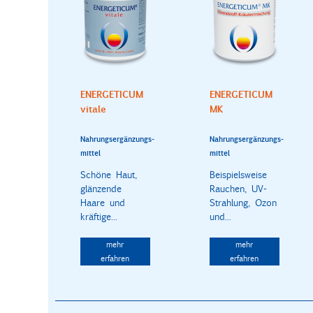
ENERGETICUM
ENERGETICUM
vitale
MK
Nahrungsergänzungs-
Nahrungsergänzungs-
mittel
mittel
Schöne Haut,
Beispielsweise
glänzende
Rauchen, UV-
Haare und
Strahlung, Ozon
kräftige...
und...
mehr
mehr
erfahren
erfahren