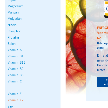
Magnesium
Mangan
Molybdän
Niacin
ENERG
Phosphor
Vitami
Proteine
K2
Selen
Nahrungs
mittel
Vitamin A
Ein stab
Vitamin B1
gesund
Vitamin B12
Knoche
Vitamin B2
bietet u
Vitamin B6
m
Vitamin C
erf
Vitamin E
Vitamin K2
Zink