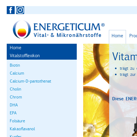
Home
Pro
Home
Vita
Vitalstofflexikon
Biotin
trägt zu 
Calcium
trägt zu
Calcium-D-pantothenat
Cholin
Chrom
Diese ENER
DHA
EPA
Folsäure
Kakaoflavanol
Kupfer