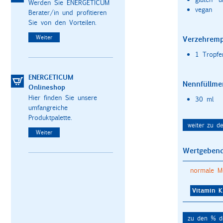
Werden Sie ENERGETICUM
vegan
Berater/in und profitieren
Sie von den Vorteilen.
Weiter
Verzehremp
1 Tropfe
ENERGETICUM
Nennfüllme
Onlineshop
Hier finden Sie unsere
30 ml
umfangreiche
Produktpalette.
weiter zu d
Weiter
Wertgebend
normale M
Vitamin K
zu den % de