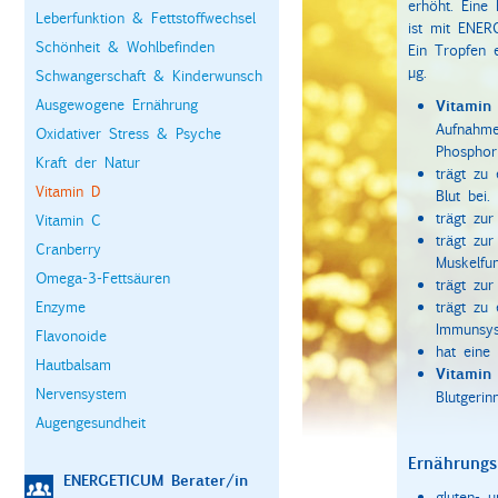
erhöht. Eine
Leberfunktion & Fettstoffwechsel
ist mit ENE
Schönheit & Wohlbefinden
Ein Tropfen 
µg.
Schwangerschaft & Kinderwunsch
Ausgewogene Ernährung
Vitamin
Aufnahme
Oxidativer Stress & Psyche
Phosphor
Kraft der Natur
trägt zu
Vitamin D
Blut bei.
trägt zu
Vitamin C
trägt zur
Cranberry
Muskelfun
Omega-3-Fettsäuren
trägt zur
Enzyme
trägt zu
Immunsys
Flavonoide
hat eine 
Hautbalsam
Vitamin
Nervensystem
Blutgerin
Augengesundheit
Ernährungs
ENERGETICUM Berater/in
gluten- u