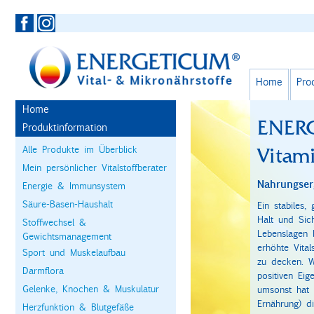
Home
Pro
Home
ENER
Produktinformation
Alle Produkte im Überblick
Vitam
Mein persönlicher Vitalstoffberater
Nahrungser
Energie & Immunsystem
Säure-Basen-Haushalt
Ein stabiles,
Halt und Sic
Stoffwechsel &
Lebenslagen 
Gewichtsmanagement
erhöhte Vita
Sport und Muskelaufbau
zu decken. Wi
Darmflora
positiven Eig
Gelenke, Knochen & Muskulatur
umsonst hat 
Ernährung) d
Herzfunktion & Blutgefäße