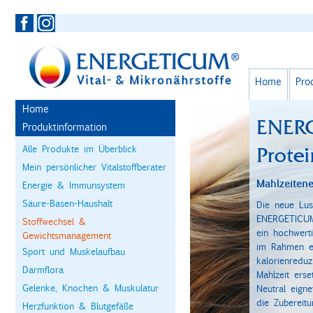
Home
Pro
Home
ENER
Produktinformation
Alle Produkte im Überblick
Prote
Mein persönlicher Vitalstoffberater
Mahlzeitene
Energie & Immunsystem
Säure-Basen-Haushalt
Die neue Lus
ENERGETICUM 
Stoffwechsel &
ein hochwert
Gewichtsmanagement
im Rahmen ei
Sport und Muskelaufbau
kalorienreduz
Darmflora
Mahlzeit ers
Gelenke, Knochen & Muskulatur
Neutral eign
die Zubereit
Herzfunktion & Blutgefäße