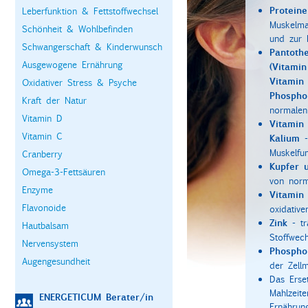
Proteine
Leberfunktion & Fettstoffwechsel
Muskelma
Schönheit & Wohlbefinden
und zur 
Schwangerschaft & Kinderwunsch
Pantothe
Ausgewogene Ernährung
(Vitamin
Vitamin 
Oxidativer Stress & Psyche
Phospho
Kraft der Natur
normalen 
Vitamin D
Vitamin
Vitamin C
Kalium
Muskelfun
Cranberry
Kupfer
Omega-3-Fettsäuren
von norm
Enzyme
Vitamin
Flavonoide
oxidative
Zink
- tr
Hautbalsam
Stoffwech
Nervensystem
Phospho
Augengesundheit
der Zell
Das Erse
Mahlzeit
ENERGETICUM Berater/in
Ernährun