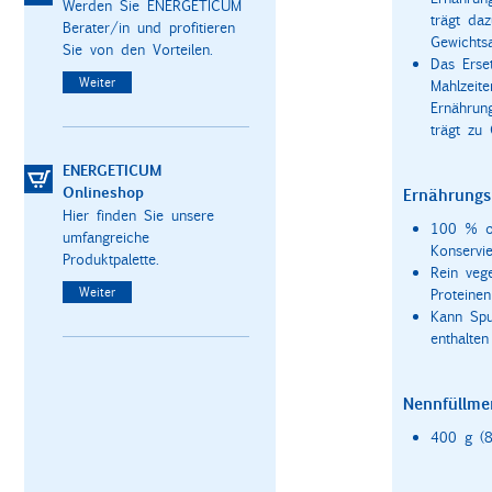
Werden Sie ENERGETICUM
trägt da
Berater/in und profitieren
Gewichts
Sie von den Vorteilen.
Das Erse
Weiter
Mahlzeit
Ernährun
trägt zu
ENERGETICUM
Onlineshop
Ernährungs
Hier finden Sie unsere
100 % oh
umfangreiche
Konservie
Produktpalette.
Rein veg
Weiter
Proteinen
Kann Spu
enthalten
Nennfüllme
400 g (8