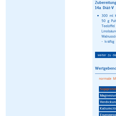
Zubereitun
14a Diät-V
300 ml k
50 g Pul
Teelöffel
Linolsäur
Walnussö
- kräftig
weiter zu d
Wertgebend
normale M
Sojaprotei
Magnesiu
Verdickun
Kaliumcit
Eisenpyro