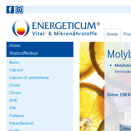
Home
Pro
Home
Moly
Vitalstofflexikon
Biotin
Molybdä
Calcium
Aminosäu
Calcium-D-pantothenat
Cholin
Chrom
Diese ENER
DHA
EPA
Folsäure
Kakaoflavanol
Kupfer