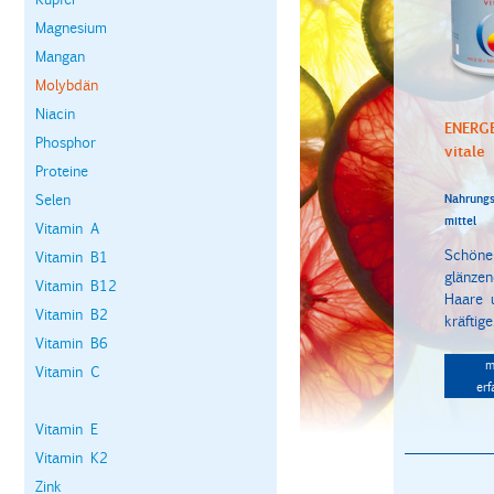
Magnesium
Mangan
Molybdän
Niacin
ENERG
Phosphor
vitale
Proteine
Selen
Nahrungs
mittel
Vitamin A
Schöne
Vitamin B1
glänze
Vitamin B12
Haare 
Vitamin B2
kräftige.
Vitamin B6
m
Vitamin C
erf
Vitamin E
Vitamin K2
Zink