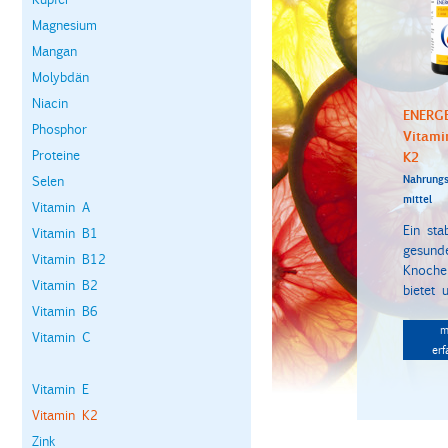
Magnesium
Mangan
Molybdän
Niacin
ENERG
Phosphor
Vitami
Proteine
K2
Selen
Nahrungs
mittel
Vitamin A
Ein stab
Vitamin B1
gesund
Vitamin B12
Knoche
Vitamin B2
bietet u
Vitamin B6
m
Vitamin C
erf
Vitamin E
Vitamin K2
Zink