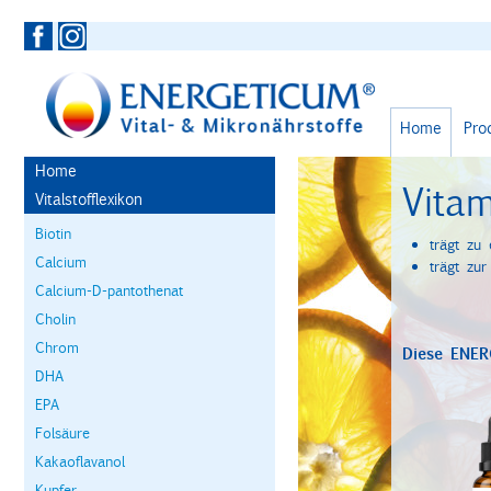
Home
Pro
Home
Vita
Vitalstofflexikon
Biotin
trägt zu 
Calcium
trägt zu
Calcium-D-pantothenat
Cholin
Chrom
Diese ENER
DHA
EPA
Folsäure
Kakaoflavanol
Kupfer