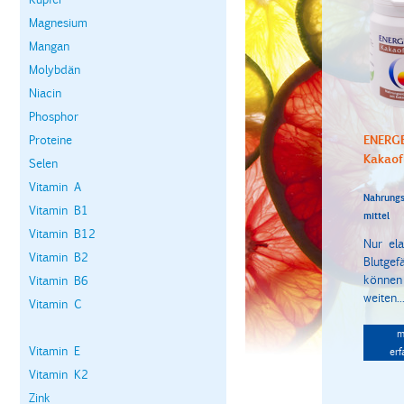
Magnesium
Mangan
Molybdän
Niacin
Phosphor
ENERG
Proteine
Kakaof
Selen
Vitamin A
Nahrungs
Vitamin B1
mittel
Vitamin B12
Nur ela
Vitamin B2
Blutgef
können
Vitamin B6
weiten..
Vitamin C
m
Vitamin E
erf
Vitamin K2
Zink