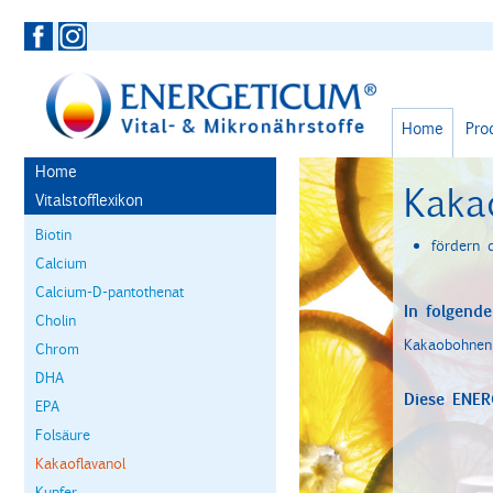
Home
Pro
Home
Kaka
Vitalstofflexikon
Biotin
fördern d
Calcium
Calcium-D-pantothenat
In folgende
Cholin
Kakaobohnen
Chrom
DHA
Diese ENER
EPA
Folsäure
Kakaoflavanol
Kupfer