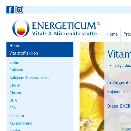
Home
Pro
Home
Vita
Vitalstofflexikon
Biotin
trägt daz
Calcium
Calcium-D-pantothenat
In folgende
Cholin
Sojabohnen, 
Chrom
DHA
Diese ENER
EPA
Folsäure
Kakaoflavanol
Kupfer