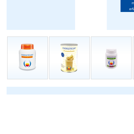
m
erf