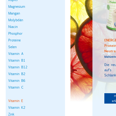
Magnesium
Mangan
Molybdän
Niacin
Phosphor
ENERG
Proteine
Protei
Selen
Neutra
Vitamin A
Mahlzeit
Vitamin B1
Die ne
Vitamin B12
auf's
Vitamin B2
Schlanks
Vitamin B6
Vitamin C
m
Vitamin E
erf
Vitamin K2
Zink