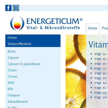
Home
Pro
Home
Vita
Vitalstofflexikon
Biotin
trägt zu
Calcium
trägt zu
trägt zu
Calcium-D-pantothenat
trägt zu
Cholin
trägt zu
Chrom
trägt zu
DHA
trägt zu
trägt zu
EPA
trägt zu
Folsäure
trägt zur
Kakaoflavanol
Kupfer