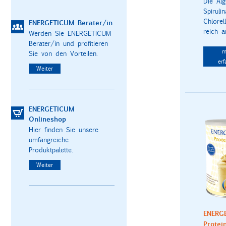
Die Al
Spiruli
Chlorel
ENERGETICUM Berater/in
reich an
Werden Sie ENERGETICUM
Berater/in und profitieren
m
Sie von den Vorteilen.
erf
Weiter
ENERGETICUM
Onlineshop
Hier finden Sie unsere
umfangreiche
Produktpalette.
Weiter
ENERG
Protei