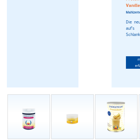
Vanille
Mahlzeit
Die ne
auf's
Schlanks
m
erf