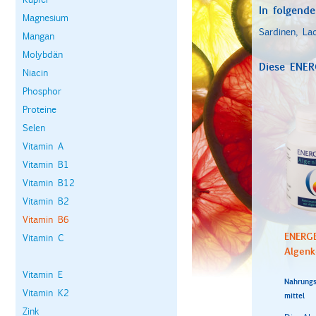
In folgende
Magnesium
Sardinen, La
Mangan
Molybdän
Diese ENER
Niacin
Phosphor
Proteine
Selen
Vitamin A
Vitamin B1
Vitamin B12
Vitamin B2
Vitamin B6
ENERG
Vitamin C
Algen
Vitamin E
Nahrungs
Vitamin K2
mittel
Zink