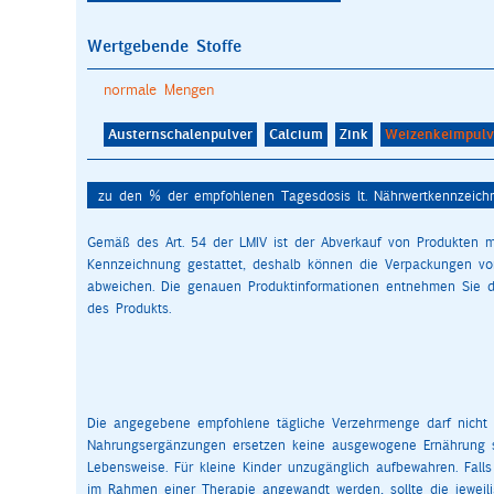
Wertgebende Stoffe
normale Mengen
Austernschalenpulver
Calcium
Zink
Weizenkeimpulv
zu den % der empfohlenen Tagesdosis lt. Nährwertkennzeic
Gemäß des Art. 54 der LMIV ist der Abverkauf von Produkten m
Kennzeichnung gestattet, deshalb können die Verpackungen v
abweichen. Die genauen Produktinformationen entnehmen Sie 
des Produkts.
Die angegebene empfohlene tägliche Verzehrmenge darf nicht ü
Nahrungsergänzungen ersetzen keine ausgewogene Ernährung 
Lebensweise. Für kleine Kinder unzugänglich aufbewahren. Fal
im Rahmen einer Therapie angewandt werden, sollte die jewei