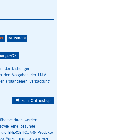
er
Maismehl
hnungs-VO
it der bisherigen
on den Vorgaben der LMIV
der erstandenen Verpackung
zum Onlineshop
berschritten werden.
sowie eine gesunde
ls die ENERGETICUM® Produkte
lige Verzehrmenge vom Arzt