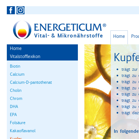
Home
Pro
Home
Kupf
Vitalstofflexikon
Biotin
trägt zu
Calcium
trägt zu
trägt zu
Calcium-D-pantothenat
trägt zu
Cholin
trägt zu
Chrom
trägt zu
DHA
trägt zu
trägt daz
EPA
Folsäure
Kakaoflavanol
In folgende
Kupfer