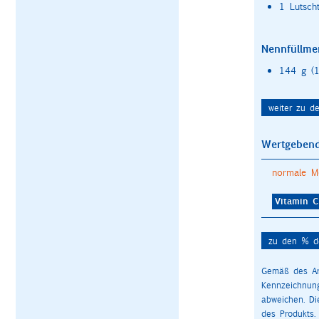
1 Lutscht
Nennfüllme
144 g (1
weiter zu d
Wertgebend
normale M
Vitamin C
zu den % de
Gemäß des Art
Kennzeichnun
abweichen. D
des Produkts.