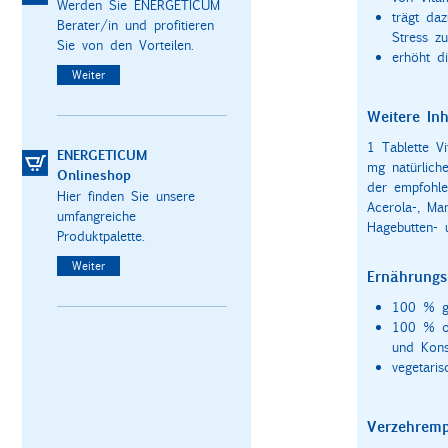
Werden Sie ENERGETICUM
trägt daz
Berater/in und profitieren
Stress zu
Sie von den Vorteilen.
erhöht d
Weiter
Weitere Inh
1 Tablette V
ENERGETICUM
mg natürlich
Onlineshop
der empfohle
Hier finden Sie unsere
Acerola-, Ma
umfangreiche
Hagebutten- 
Produktpalette.
Weiter
Ernährungs
100 % gl
100 % oh
und Kons
vegetaris
Verzehremp