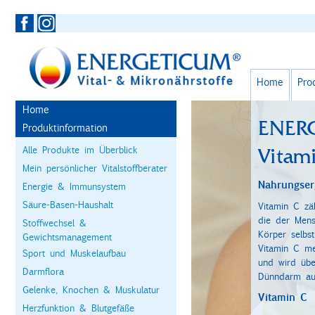
Home
Pro
Home
ENER
Produktinformation
Alle Produkte im Überblick
Vitam
Mein persönlicher Vitalstoffberater
Nahrungser
Energie & Immunsystem
Säure-Basen-Haushalt
Vitamin C zäh
die der Mens
Stoffwechsel &
Körper selbst
Gewichtsmanagement
Vitamin C me
Sport und Muskelaufbau
und wird übe
Darmflora
Dünndarm au
Gelenke, Knochen & Muskulatur
Vitamin C
Herzfunktion & Blutgefäße