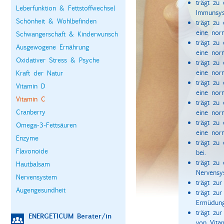
trägt zu
Leberfunktion & Fettstoffwechsel
Immunsys
Schönheit & Wohlbefinden
trägt zu 
eine nor
Schwangerschaft & Kinderwunsch
trägt zu 
Ausgewogene Ernährung
eine nor
Oxidativer Stress & Psyche
trägt zu 
eine norm
Kraft der Natur
trägt zu 
Vitamin D
eine nor
Vitamin C
trägt zu 
Cranberry
eine nor
trägt zu 
Omega-3-Fettsäuren
eine nor
Enzyme
trägt zu
Flavonoide
bei.
trägt zu
Hautbalsam
Nervensy
Nervensystem
trägt zu
Augengesundheit
trägt zu
Ermüdung
trägt zu
ENERGETICUM Berater/in
von Vitam