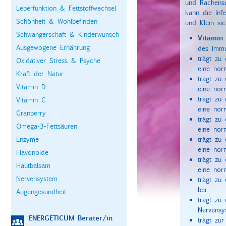
und Rachens
Leberfunktion & Fettstoffwechsel
kann die Inf
Schönheit & Wohlbefinden
und Klein si
Schwangerschaft & Kinderwunsch
Vitamin
Ausgewogene Ernährung
des Immu
trägt zu 
Oxidativer Stress & Psyche
eine nor
Kraft der Natur
trägt zu 
Vitamin D
eine nor
trägt zu 
Vitamin C
eine norm
Cranberry
trägt zu 
Omega-3-Fettsäuren
eine nor
Enzyme
trägt zu 
eine nor
Flavonoide
trägt zu 
Hautbalsam
eine nor
Nervensystem
trägt zu
bei.
Augengesundheit
trägt zu
Nervensy
ENERGETICUM Berater/in
trägt zu