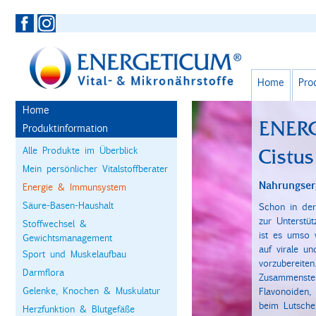
Home
Pro
Home
ENER
Produktinformation
Alle Produkte im Überblick
Cistus
Mein persönlicher Vitalstoffberater
Nahrungser
Energie & Immunsystem
Säure-Basen-Haushalt
Schon in der
zur Unterstü
Stoffwechsel &
ist es umso 
Gewichtsmanagement
auf virale un
Sport und Muskelaufbau
vorzubereite
Darmflora
Zusammenstel
Gelenke, Knochen & Muskulatur
Flavonoiden,
beim Lutsche
Herzfunktion & Blutgefäße