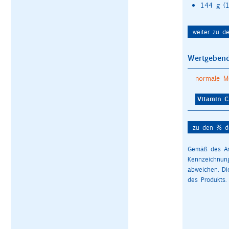
144 g (1
weiter zu d
Wertgebend
normale M
Vitamin C
zu den % de
Gemäß des Art
Kennzeichnun
abweichen. D
des Produkts.