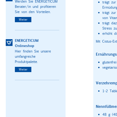
Werden Sie ENERGETICUM
trägt zu
Berater/in und profitieren
Ermüdung
Sie von den Vorteilen.
trägt zu
von Vitam
Weiter
trägt daz
Stress zu
erhöht d
ENERGETICUM
Mit Cistus-E
Onlineshop
Hier finden Sie unsere
Ernährungs
umfangreiche
Produktpalette.
glutenfrei
vegetaris
Weiter
Verzehremp
1-2 Table
Nennfüllme
48 g (40